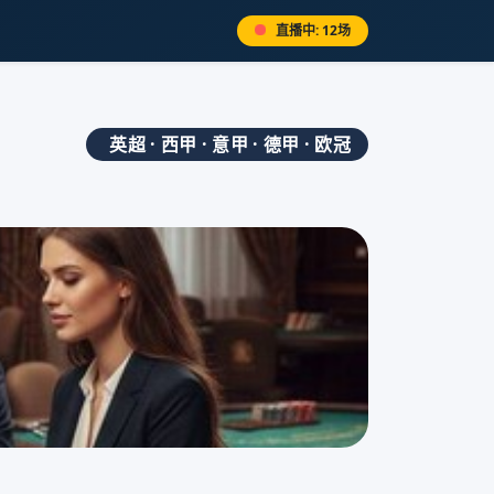
直播中: 12场
英超 · 西甲 · 意甲 · 德甲 · 欧冠