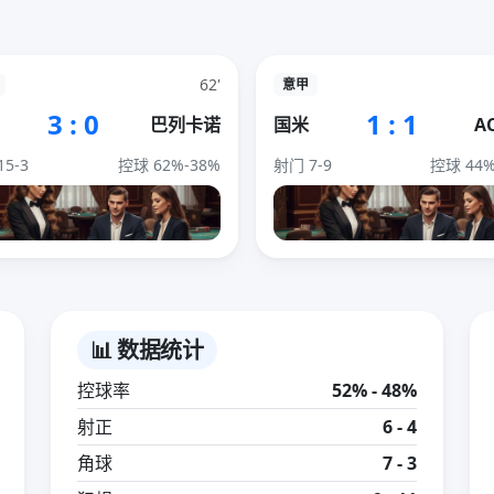
62'
意甲
3 : 0
1 : 1
巴列卡诺
国米
A
5-3
控球 62%-38%
射门 7-9
控球 44%
📊 数据统计
控球率
52% - 48%
射正
6 - 4
角球
7 - 3